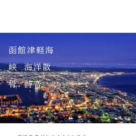
CONCEPT
函館津軽海
故人様、御遺族様の思いを胸に
峡 海洋散
安心できる散骨を
近頃耳にすることが増えているとは言え、
骨 詩音
まだまだわからないことだらけの海洋散骨
だからこそ不安のない散骨を心がけておりま
す。