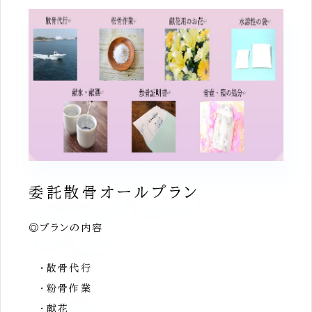
委託散骨オールプラン
◎プランの内容
・散骨代行
・粉骨作業
・献花